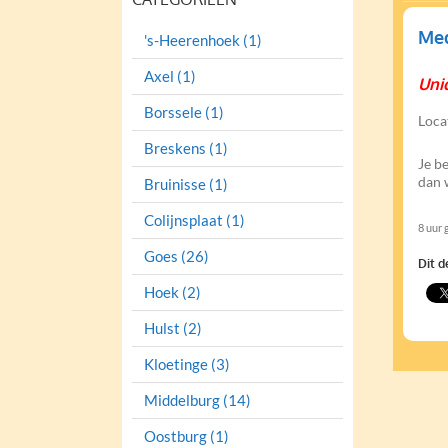
Med
's-Heerenhoek (1)
Axel (1)
Uni
Borssele (1)
Loca
Breskens (1)
Je b
dan 
Bruinisse (1)
Colijnsplaat (1)
8 uur 
Goes (26)
Dit d
Hoek (2)
Hulst (2)
Kloetinge (3)
Middelburg (14)
Oostburg (1)