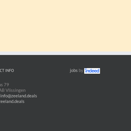
jobs
by
CT INFO
us 79
B Vlissingen
:
info@zeeland.deals
zeeland.deals