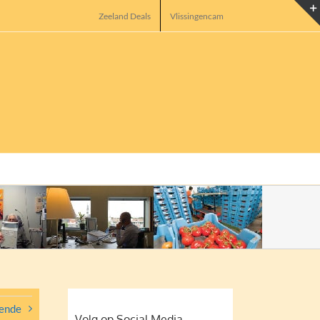
Zeeland Deals
Vlissingencam
ende
Volg op Social Media