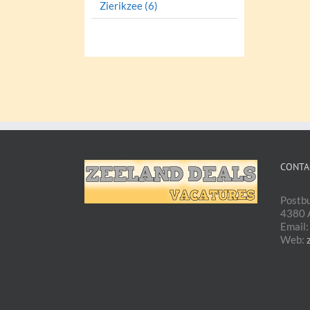
Zierikzee (6)
CONTA
Postb
4380 A
Email
Web: