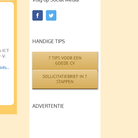
HANDIGE TIPS
p ICT
-V.
7 TIPS VOOR EEN
GOEDE CV
info…
SOLLICITATIEBRIEF IN 7
STAPPEN
ADVERTENTIE