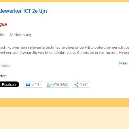
ewerker ICT 2e lijn
que
tie:
Middelburg
eschikt over een relevante technische afgeronde HBO opleiding gericht o
wel een gelijkwaardig werk- en denkniveau. Kennis en ervaring met Hyper
Meer 
geleden
elen:
E-mail
WhatsApp
Meer