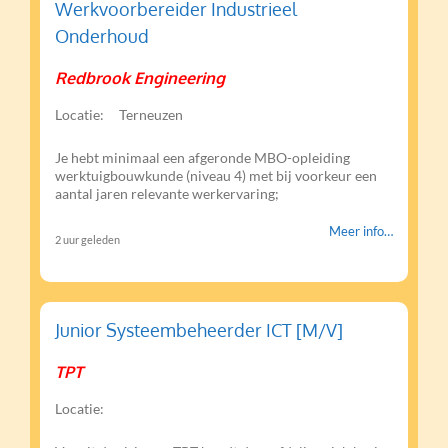
Werkvoorbereider Industrieel
Onderhoud
Redbrook Engineering
Locatie:
Terneuzen
Je hebt minimaal een afgeronde MBO-opleiding
werktuigbouwkunde (niveau 4) met bij voorkeur een
aantal jaren relevante werkervaring;
Meer info…
2 uur geleden
Junior Systeembeheerder ICT [M/V]
TPT
Locatie: