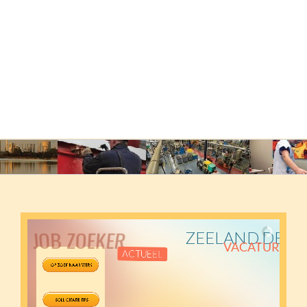
JOB ZOEKER
ZEELAND.DEAL
VACATURES
ACTUEEL
altijd het
nieuwste
zeeuwse aanbod
PER REGIO
zoeken of woonplaats of regio