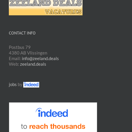
CONTACT INFO
Postbus 79
4380 AB Vlissingen
Email:
info@zeeland.deals
Web:
zeeland.deals
jobs
by