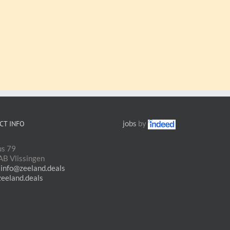
jobs
by
CT INFO
us 79
B Vlissingen
:
info@zeeland.deals
zeeland.deals