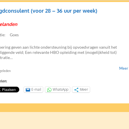
gdconsulent (voor 28 – 36 uur per week)
elanden
tie:
Goes
oering geven aan lichte ondersteuning bij opvoedvragen vanuit het
liggende veld; Een relevante HBO opleiding met (mogelijkheid tot)
stratie…
Meer 
 geleden
elen:
E-mail
WhatsApp
Meer