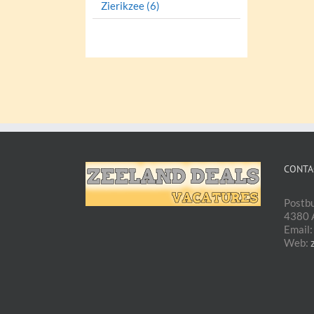
Zierikzee (6)
CONTA
Postb
4380 A
Email
Web: