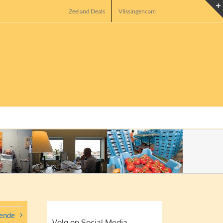
Zeeland Deals
Vlissingencam
ende
Volg op Social Media