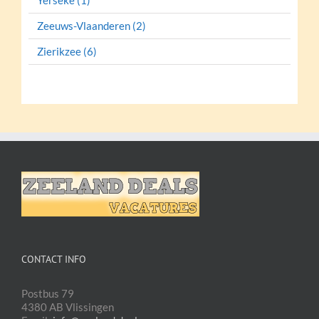
Yerseke (1)
Zeeuws-Vlaanderen (2)
Zierikzee (6)
CONTACT INFO
Postbus 79
4380 AB Vlissingen