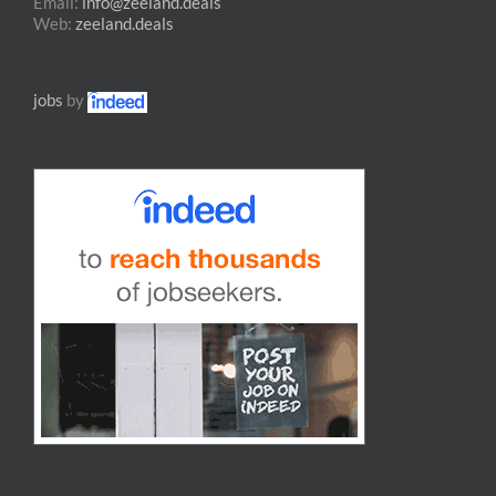
Email:
info@zeeland.deals
Web:
zeeland.deals
jobs
by