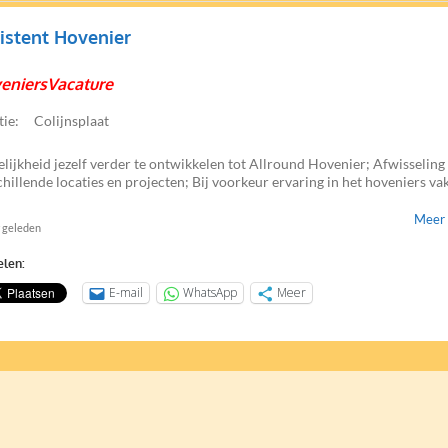
istent Hovenier
eniersVacature
tie:
Colijnsplaat
lijkheid jezelf verder te ontwikkelen tot Allround Hovenier; Afwisseling 
chillende locaties en projecten; Bij voorkeur ervaring in het hoveniers vak
Meer 
r geleden
elen:
E-mail
WhatsApp
Meer