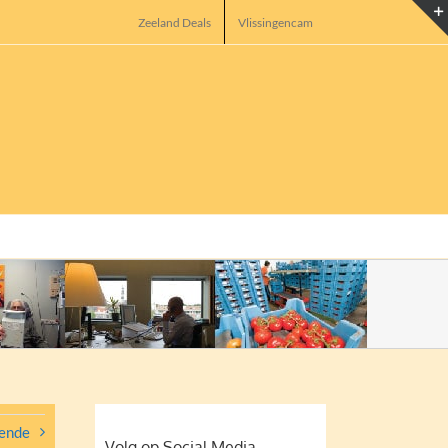
Zeeland Deals
Vlissingencam
ende
Volg op Social Media