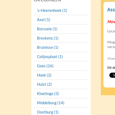
Ass
's-Heerenhoek (1)
Axel (1)
Hov
Borssele (1)
Loca
Breskens (1)
Moge
vers
Bruinisse (1)
Colijnsplaat (1)
19 uu
Goes (26)
Dit d
Hoek (2)
Hulst (2)
Kloetinge (3)
Middelburg (14)
Oostburg (1)