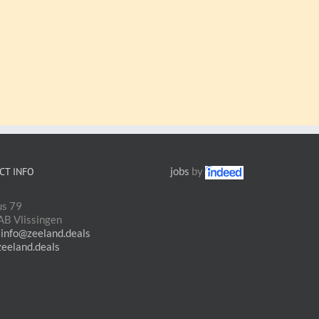
jobs
by
CT INFO
us 79
B Vlissingen
:
info@zeeland.deals
zeeland.deals