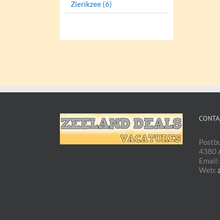
Zierikzee (6)
CONTA
Postb
4380 A
Email
Web: