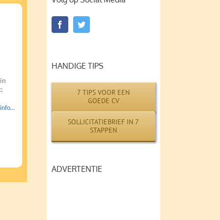
HANDIGE TIPS
in
;
7 TIPS VOOR EEN
GOEDE CV
info…
SOLLICITATIEBRIEF IN 7
STAPPEN
ADVERTENTIE