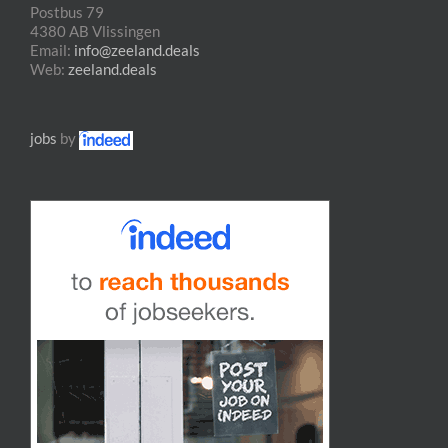
Postbus 79
4380 AB Vlissingen
Email:
info@zeeland.deals
Web:
zeeland.deals
jobs
by