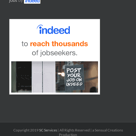
jobs
by
Copyright 2019
SC Services
| All Rights Reserved | a Sensual Creations
Production